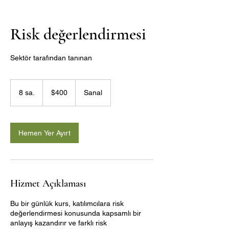
Risk değerlendirmesi
Sektör tarafından tanınan
$400
ABD
8 sa.
8
$400
Sanal
doları
s
a
.
Hemen Yer Ayırt
Hizmet Açıklaması
Bu bir günlük kurs, katılımcılara risk
değerlendirmesi konusunda kapsamlı bir
anlayış kazandırır ve farklı risk