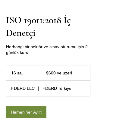
ISO 19011:2018 İç
Denetçi
Herhangi bir sektör ve sınav oturumu için 2
günlük kurs
$600
ABD
16 sa.
1
$600 ve üzeri
doları
ve
6
üzeri
s
FDERD LLC
|
FDERD Türkiye
a
.
Hemen Yer Ayırt