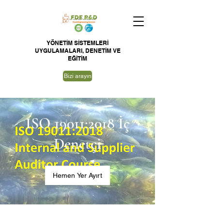
YÖNETİM SİSTEMLERİ
UYGULAMALARI,
DENETİM VE
EĞİTİM
Bizi arayın
ISO 19011:2018 İç
Denetçi
Hemen Yer Ayırt